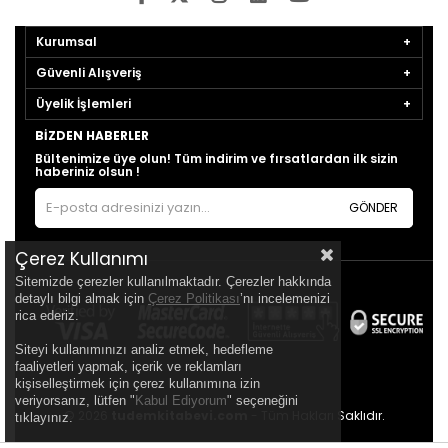
Kurumsal
Güvenli Alışveriş
Üyelik İşlemleri
BIZDEN HABERLER
Bültenimize üye olun! Tüm indirim ve fırsatlardan ilk sizin
haberiniz olsun !
GÖNDER
Çerez Kullanımı
Sitemizde çerezler kullanılmaktadır. Çerezler hakkında
detaylı bilgi almak için
Çerez Politikası
’nı incelemenizi
rica ederiz.
Siteyi kullanımınızı analiz etmek, hedefleme
faaliyetleri yapmak, içerik ve reklamları
kişiselleştirmek için çerez kullanımına izin
veriyorsanız, lütfen "
Kabul Ediyorum
" seçeneğini
© 2026
tudemkitabevi.com
- Tüm Hakları Saklıdır.
tıklayınız.