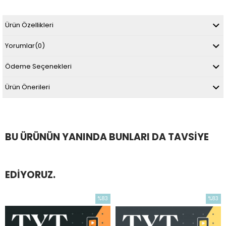
Ürün Özellikleri
Yorumlar
(0)
Ödeme Seçenekleri
Ürün Önerileri
BU ÜRÜNÜN YANINDA BUNLARI DA TAVSIYE
EDIYORUZ.
%83
%83
im
İndirim
İndirim
dirim
%83İndirim
%83İndi