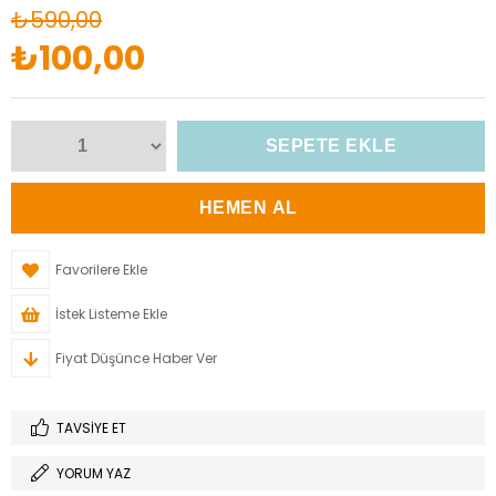
₺590,00
₺100,00
Favorilere Ekle
İstek Listeme Ekle
Fiyat Düşünce Haber Ver
TAVSIYE ET
YORUM YAZ