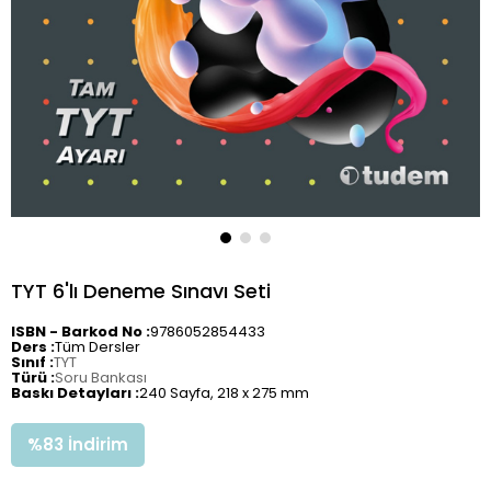
TYT 6'lı Deneme Sınavı Seti
ISBN - Barkod No :
9786052854433
Ders :
Tüm Dersler
Sınıf :
TYT
Türü :
Soru Bankası
Baskı Detayları :
240 Sayfa, 218 x 275 mm
%
83
İndirim