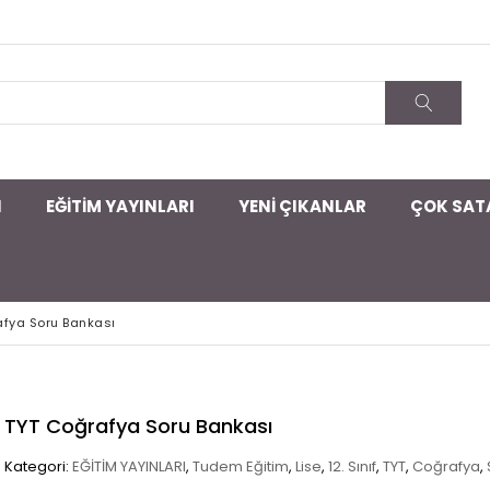
I
EĞİTİM YAYINLARI
YENİ ÇIKANLAR
ÇOK SAT
afya Soru Bankası
TYT Coğrafya Soru Bankası
Kategori:
EĞİTİM YAYINLARI
,
Tudem Eğitim
,
Lise
,
12. Sınıf
,
TYT
,
Coğrafya
,