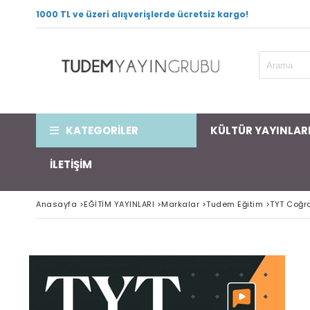
1000 TL ve üzeri alışverişlerde ücretsiz kargo!
KATEGORİLER
KÜLTÜR YAYINLAR
İLETİŞİM
Anasayfa
>
EĞİTİM YAYINLARI
>
Markalar
>
Tudem Eğitim
>
TYT Coğr