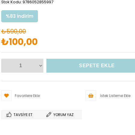
Stok Kodu: 9786052855997
%
83
İndirim
₺590,00
₺100,00
Favorilere Ekle
İstek Listeme Ekle
TAVSIYE ET
YORUM YAZ