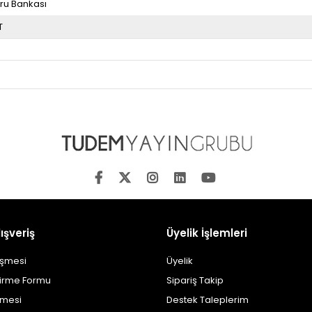
ru Bankası
T
ışveriş
Üyelik İşlemleri
eşmesi
Üyelik
dirme Formu
Sipariş Takip
şmesi
Destek Taleplerim