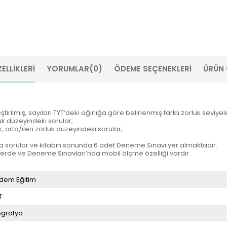
ELLIKLERI
YORUMLAR
(0)
ÖDEME SEÇENEKLERI
ÜRÜN 
rilmiş, sayıları TYT’deki ağırlığa göre belirlenmiş farklı zorluk seviy
luk düzeyindeki sorular;
, orta/ileri zorluk düzeyindeki sorular;
zda sorular ve kitabın sonunda 6 adet Deneme Sınavı yer almaktadır.
lerde ve Deneme Sınavları’nda mobil ölçme özelliği vardır.
dem Eğitim
T
grafya