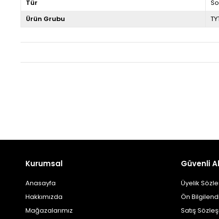
Tür
So
Ürün Grubu
TY
Kurumsal
Güvenli Al
Anasayfa
Üyelik Sözl
Hakkımızda
Ön Bilgilen
Mağazalarımız
Satış Sözle