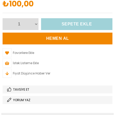
₺100,00
Favorilere Ekle
İstek Listeme Ekle
Fiyat Düşünce Haber Ver
TAVSIYE ET
YORUM YAZ