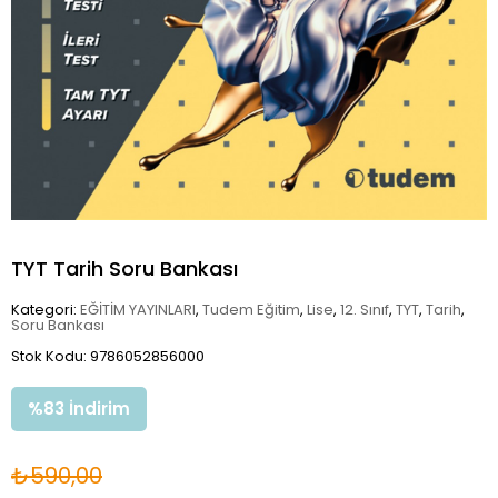
TYT Tarih Soru Bankası
Kategori:
EĞİTİM YAYINLARI
,
Tudem Eğitim
,
Lise
,
12. Sınıf
,
TYT
,
Tarih
,
Soru Bankası
Stok Kodu: 9786052856000
%
83
İndirim
₺590,00