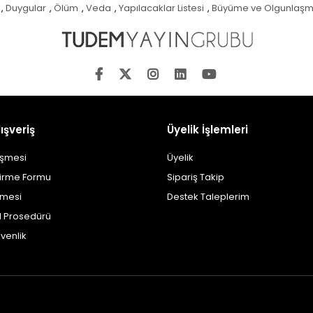
,
Duygular
,
Ölüm
,
Veda
,
Yapılacaklar Listesi
,
Büyüme ve Olgunlaş
ışveriş
Üyelik İşlemleri
eşmesi
Üyelik
dirme Formu
Sipariş Takip
şmesi
Destek Taleplerim
al Prosedürü
üvenlik