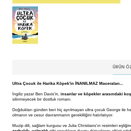
ÜRÜN ÖZ
Ultra Çocuk ile Harika Köpek'in İNANILMAZ Maceraları...
İngiliz yazar Ben Davis'in,
insanlar ve köpekler arasındaki k
silinmeyecek bir dostluk romanı.
Doğdukları günden beri hiç ayrılmayan ultra çocuk George ile 
olmanın ve cesur davranmanın gerekliliğini hatırlatıyor.
Muzip dili, sağlam kurgusu ve Julia Christians'ın resimleri eşli
zorbalığı, yalnızlık
gibi çocukların duygu dünyalarını altüst ede