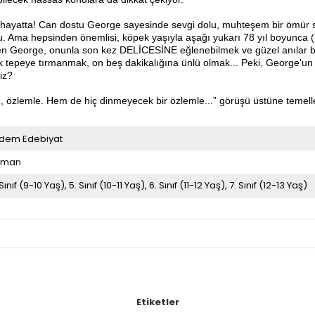
 hayatta! Can dostu George sayesinde sevgi dolu, muhteşem bir ömür sü
du. Ama hepsinden önemlisi, köpek yaşıyla aşağı yukarı 78 yıl boyunca (!
en George, onunla son kez DELİCESİNE eğlenebilmek ve güzel anılar birikt
peye tırmanmak, on beş dakikalığına ünlü olmak... Peki, George'un yerli 
iz?
m, özlemle. Hem de hiç dinmeyecek bir özlemle...” görüşü üstüne temell
dem Edebiyat
oman
 Sınıf (9-10 Yaş)
5. Sınıf (10-11 Yaş)
6. Sınıf (11-12 Yaş)
7. Sınıf (12-13 Yaş)
Etiketler