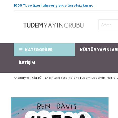
1000 TL ve üzeri alışverişlerde ücretsiz kargo!
KATEGORİLER
KÜLTÜR YAYINLAR
İLETİŞİM
Anasayfa
>
KÜLTÜR YAYINLARI
>
Markalar
>
Tudem Edebiyat
>
Ultra 