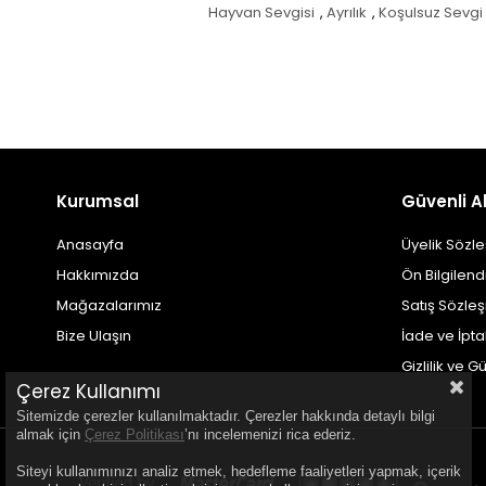
Hayvan Sevgisi
,
Ayrılık
,
Koşulsuz Sevgi
Kurumsal
Güvenli Al
Anasayfa
Üyelik Sözl
Hakkımızda
Ön Bilgilen
Mağazalarımız
Satış Sözle
Bize Ulaşın
İade ve İpt
Gizlilik ve G
Çerez Kullanımı
Sitemizde çerezler kullanılmaktadır. Çerezler hakkında detaylı bilgi
almak için
Çerez Politikası
’nı incelemenizi rica ederiz.
Siteyi kullanımınızı analiz etmek, hedefleme faaliyetleri yapmak, içerik