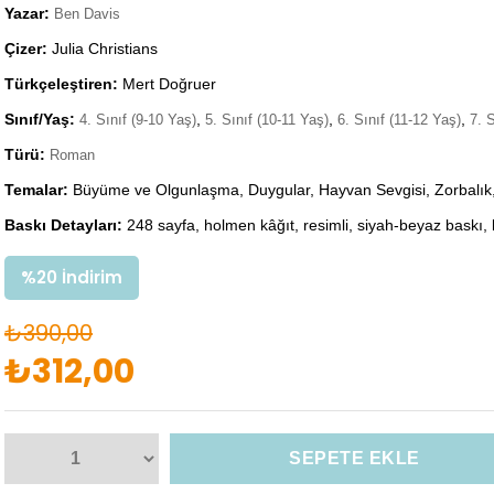
Yazar:
Ben Davis
Çizer:
Julia Christians
Türkçeleştiren:
Mert Doğruer
Sınıf/Yaş:
,
,
,
4. Sınıf (9-10 Yaş)
5. Sınıf (10-11 Yaş)
6. Sınıf (11-12 Yaş)
7. 
Türü:
Roman
Temalar:
Büyüme ve Olgunlaşma, Duygular, Hayvan Sevgisi, Zorbalık
Baskı Detayları:
248 sayfa, holmen kâğıt, resimli, siyah-beyaz baskı,
%
20
İndirim
₺390,00
₺312,00