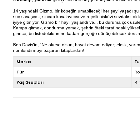
14 yaşındaki Gizmo, bir köpeğin umabileceği her şeyi yaşadı şu
suç savaşçısı, sincap kovalayıcısı ve reçelli bisküvi sevdalısı ol
iyiye gitmiyor. Gizmo bir hayli yaşlandı ve... bu duruma çok üzül
Kampa gitmek, dondurma yemek, şehrin öteki tarafındaki yüksek te
girince, bu listedekilerin ne kadarı gerçeğe dönüşebilecek dersin
Ben Davis'in, “Ne olursa olsun, hayat devam ediyor; eksik, yarı
nemlendirmeyi başaran kitaplardan!
Marka
Tu
Tür
R
Yaş Grupları
4.