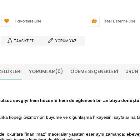
Favorilere Ekle
İstek Listeme Ekle
TAVSIYE ET
YORUM YAZ
ELLIKLERI
YORUMLAR
(0)
ÖDEME SEÇENEKLERI
ÜRÜN 
oşulsuz sevgiyi hem hüzünlü hem de eğlenceli bir anlatıya dönüş
harika köpeği Gizmo'nun büyüme ve olgunlaşma hikâyesini sayfalarına 
ğinde, okurlara “inanılmaz” maceralar yaşatan eser aynı zamanda;
ebevey
bilecek hassas konulara da dikkat çekiyor.