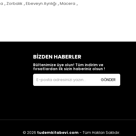
ma
,
Zorbalık
,
Ebeveyn Ayrılığı
,
Macera
,
BIZDEN HABERLER
Bültenimize üye olun! Tüm indirim ve
fırsatlardan ilk sizin haberiniz olsun !
GÖNDER
© 2026
tudemkitabevi.com
- Tüm Hakları Saklıdır.