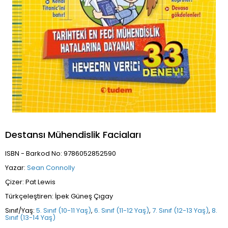
Destansı Mühendislik Faciaları
ISBN - Barkod No: 9786052852590
Yazar:
Sean Connolly
Çizer: Pat Lewis
Türkçeleştiren: İpek Güneş Çıgay
Sınıf/Yaş:
5. Sınıf (10-11 Yaş)
,
6. Sınıf (11-12 Yaş)
,
7. Sınıf (12-13 Yaş)
,
8.
Sınıf (13-14 Yaş)