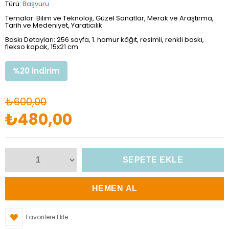
Türü:
Başvuru
Temalar: Bilim ve Teknoloji, Güzel Sanatlar, Merak ve Araştırma,
Tarih ve Medeniyet, Yaratıcılık
Baskı Detayları: 256 sayfa, 1. hamur kâğıt, resimli, renkli baskı,
flekso kapak, 15x21 cm
%
20
İndirim
₺600,00
₺480,00
Favorilere Ekle