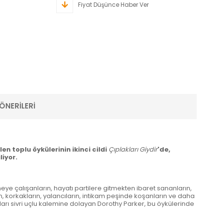
Fiyat Düşünce Haber Ver
ÖNERILERI
en toplu öykülerinin ikinci cildi
Çıplakları Giydir
'de,
liyor.
meye çalışanların, hayatı partilere gitmekten ibaret sananların,
 korkakların, yalancıların, intikam peşinde koşanların ve daha
yları sivri uçlu kalemine dolayan Dorothy Parker, bu öykülerinde