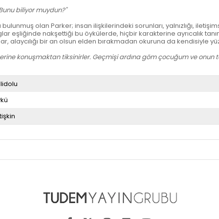
. Bunu biliyor muydun?"
muş olan Parker; insan ilişkilerindeki sorunları, yalnızlığı, iletişimsizli
 eşliğinde nakşettiği bu öykülerde, hiçbir karakterine ayrıcalık tanım
ar, alaycılığı bir an olsun elden bırakmadan okuruna da kendisiyle yüz
 üzerine konuşmaktan tiksinirler. Geçmişi ardına göm çocuğum ve onun t
lidolu
kü
tişkin