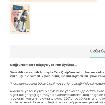
ÜRÜN ÖZ
Mağrurları ters köşeye yatıran öyküler...
Sivri dili ve esprili tarzıyla Caz Çağı'nın adından en çok 
varoluşun dramatik yanlarını, insani açmazları yine kendi
"İnsanların başına böyle inanılmaz şeyler geldiğini hiç bilmezdim
Amerikalı yazarın yirmi bir öyküsüne yer veren
Çıplakları Giydir
hiçbir acı gerçeği görmeye dayanamayanların, başına gelen en k
nicelerinin yaşamına ayna tutuyor. 1920'ler ve 30'ların ruhunu g
sadece kendi dönemini değil, insanın değişmeyen gerçekliğin