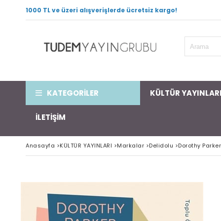
1000 TL ve üzeri alışverişlerde ücretsiz kargo!
KATEGORİLER
KÜLTÜR YAYINLAR
İLETİŞİM
Anasayfa
>
KÜLTÜR YAYINLARI
>
Markalar
>
Delidolu
>
Dorothy Parker