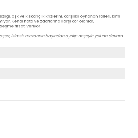
ği, aşk ve kıskançlık krizlerini, karşılıklı oynanan rolleri, kimi
ıyor. Kendi hata ve zaaflarına karşı kör olanlar,
leşme fırsatı veriyor.
aşsız, isimsiz mezarının başından ayrılıp neşeyle yoluna devam