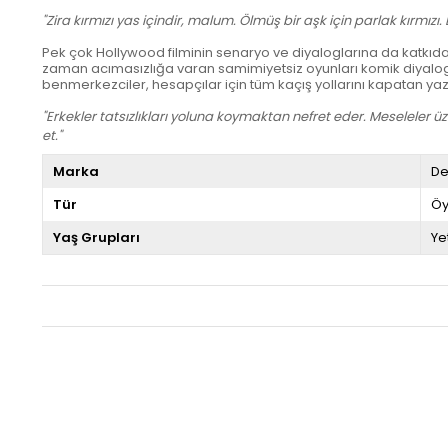
"Zira kırmızı yas içindir, malum. Ölmüş bir aşk için parlak kırmızı
Pek çok Hollywood filminin senaryo ve diyaloglarına da katkıda bulun
zaman acımasızlığa varan samimiyetsiz oyunları komik diyaloglar
benmerkezciler, hesapçılar için tüm kaçış yollarını kapatan yaz
"Erkekler tatsızlıkları yoluna koymaktan nefret eder. Meseleler
et."
Marka
De
Tür
Öy
Yaş Grupları
Ye