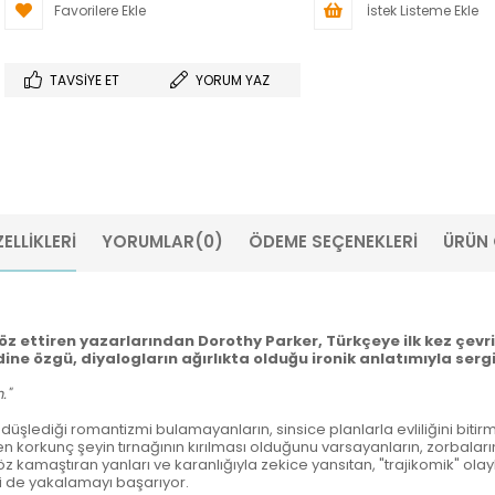
Favorilere Ekle
İstek Listeme Ekle
TAVSIYE ET
YORUM YAZ
ELLIKLERI
YORUMLAR
(0)
ÖDEME SEÇENEKLERI
ÜRÜN 
söz ettiren yazarlarından Dorothy Parker, Türkçeye ilk kez çevril
ne özgü, diyalogların ağırlıkta olduğu ironik anlatımıyla sergi
."
; düşlediği romantizmi bulamayanların, sinsice planlarla evliliğini bitir
orkunç şeyin tırnağının kırılması olduğunu varsayanların, zorbaların,
öz kamaştıran yanları ve karanlığıyla zekice yansıtan, "trajikomik" ola
i de yakalamayı başarıyor.