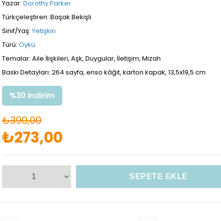
Yazar:
Dorothy Parker
Türkçeleştiren: Başak Bekişli
Sınıf/Yaş:
Yetişkin
Türü:
Öykü
Temalar: Aile İlişkileri, Aşk, Duygular, İletişim, Mizah
Baskı Detayları: 264 sayfa, enso kâğıt, karton kapak, 13,5x19,5 cm
%
30
İndirim
₺390,00
₺273,00