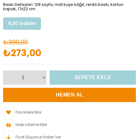
Baskı Detayları: 128 sayfa, mat kuşe kâğıt, renkli baskı, karton
kapak, 17x22 cm
%
30
İndirim
₺390,00
₺273,00
Favorilere Ekle
İstek Listeme Ekle
Fiyat Düşünce Haber Ver