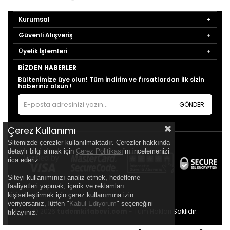
Kurumsal
Güvenli Alışveriş
Üyelik İşlemleri
BIZDEN HABERLER
Bültenimize üye olun! Tüm indirim ve fırsatlardan ilk sizin
haberiniz olsun !
GÖNDER
Çerez Kullanımı
Sitemizde çerezler kullanılmaktadır. Çerezler hakkında
detaylı bilgi almak için
Çerez Politikası
’nı incelemenizi
rica ederiz.
Siteyi kullanımınızı analiz etmek, hedefleme
faaliyetleri yapmak, içerik ve reklamları
kişiselleştirmek için çerez kullanımına izin
veriyorsanız, lütfen "
Kabul Ediyorum
" seçeneğini
© 2026
tudemkitabevi.com
- Tüm Hakları Saklıdır.
tıklayınız.