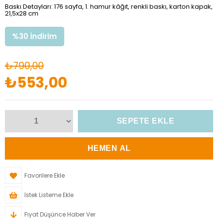
Baskı Detayları: 176 sayfa, 1. hamur kâğıt, renkli baskı, karton kapak,
21,5x28 cm
%
30
İndirim
₺790,00
₺553,00
Favorilere Ekle
İstek Listeme Ekle
Fiyat Düşünce Haber Ver