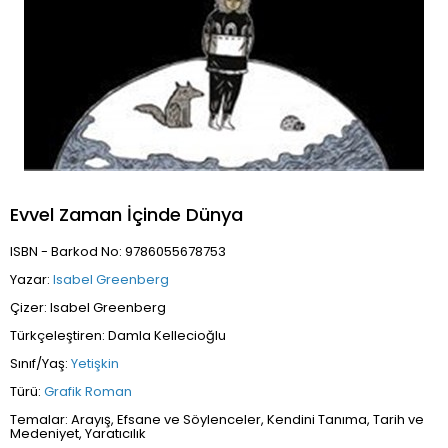
Evvel Zaman İçinde Dünya
ISBN - Barkod No: 9786055678753
Yazar:
Isabel Greenberg
Çizer: Isabel Greenberg
Türkçeleştiren: Damla Kellecioğlu
Sınıf/Yaş:
Yetişkin
Türü:
Grafik Roman
Temalar: Arayış, Efsane ve Söylenceler, Kendini Tanıma, Tarih ve
Medeniyet, Yaratıcılık