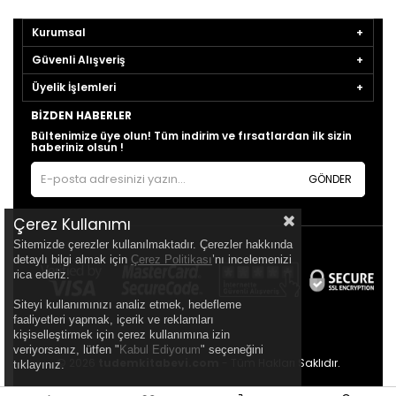
Kurumsal
Güvenli Alışveriş
Üyelik İşlemleri
BIZDEN HABERLER
Bültenimize üye olun! Tüm indirim ve fırsatlardan ilk sizin
haberiniz olsun !
GÖNDER
Çerez Kullanımı
Sitemizde çerezler kullanılmaktadır. Çerezler hakkında
detaylı bilgi almak için
Çerez Politikası
’nı incelemenizi
rica ederiz.
Siteyi kullanımınızı analiz etmek, hedefleme
faaliyetleri yapmak, içerik ve reklamları
kişiselleştirmek için çerez kullanımına izin
veriyorsanız, lütfen "
Kabul Ediyorum
" seçeneğini
© 2026
tudemkitabevi.com
- Tüm Hakları Saklıdır.
tıklayınız.