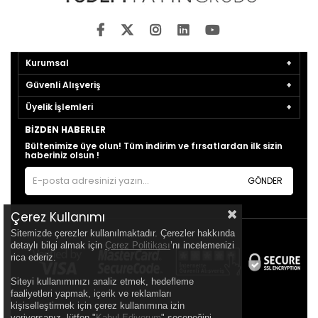
Kurumsal
Güvenli Alışveriş
Üyelik İşlemleri
BIZDEN HABERLER
Bültenimize üye olun! Tüm indirim ve fırsatlardan ilk sizin
haberiniz olsun !
GÖNDER
Çerez Kullanımı
Sitemizde çerezler kullanılmaktadır. Çerezler hakkında
detaylı bilgi almak için
Çerez Politikası
’nı incelemenizi
rica ederiz.
Siteyi kullanımınızı analiz etmek, hedefleme
faaliyetleri yapmak, içerik ve reklamları
kişiselleştirmek için çerez kullanımına izin
veriyorsanız, lütfen "
Kabul Ediyorum
" seçeneğini