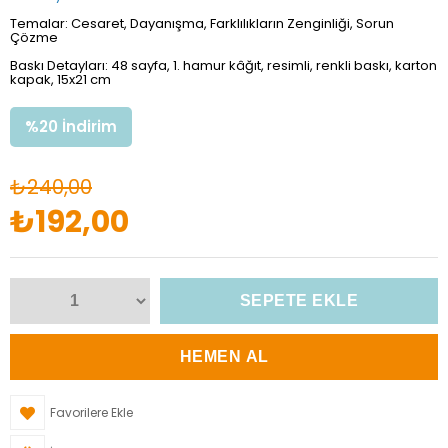
Temalar: Cesaret, Dayanışma, Farklılıkların Zenginliği, Sorun
Çözme
Baskı Detayları: 48 sayfa, 1. hamur kâğıt, resimli, renkli baskı, karton
kapak, 15x21 cm
%
20
İndirim
₺240,00
₺192,00
Favorilere Ekle