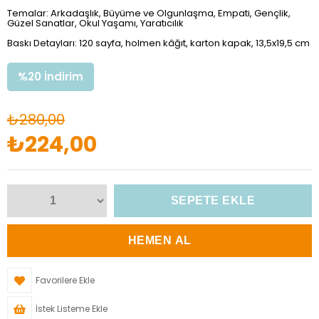
Temalar: Arkadaşlık, Büyüme ve Olgunlaşma, Empati, Gençlik,
Güzel Sanatlar, Okul Yaşamı, Yaratıcılık
Baskı Detayları: 120 sayfa, holmen kâğıt, karton kapak, 13,5x19,5 cm
%
20
İndirim
₺280,00
₺224,00
Favorilere Ekle
İstek Listeme Ekle