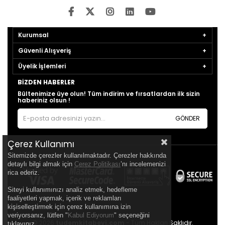
Kurumsal
Güvenli Alışveriş
Üyelik İşlemleri
BIZDEN HABERLER
Bültenimize üye olun! Tüm indirim ve fırsatlardan ilk sizin
haberiniz olsun !
GÖNDER
Çerez Kullanımı
Sitemizde çerezler kullanılmaktadır. Çerezler hakkında
detaylı bilgi almak için
Çerez Politikası
’nı incelemenizi
rica ederiz.
Siteyi kullanımınızı analiz etmek, hedefleme
faaliyetleri yapmak, içerik ve reklamları
kişiselleştirmek için çerez kullanımına izin
veriyorsanız, lütfen "
Kabul Ediyorum
" seçeneğini
© 2026
tudemkitabevi.com
- Tüm Hakları Saklıdır.
tıklayınız.