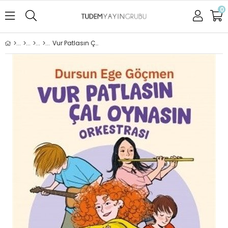
0
Vur Patlasın Çal Oynasın Orkestrası