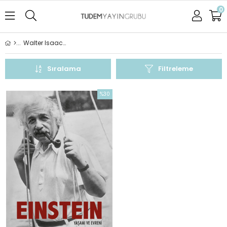
0
Walter Isaacson
Sıralama
Filtreleme
%30
İndirim
%30İndirim