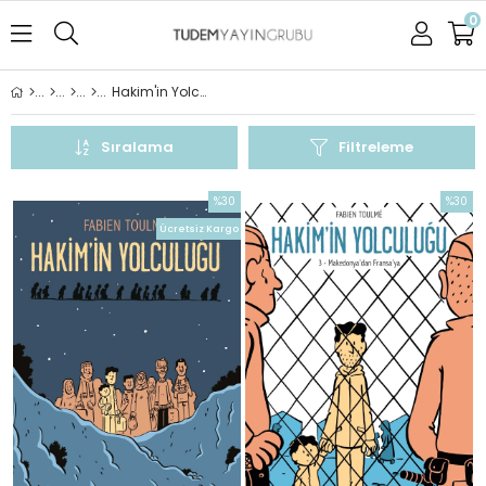
0
Hakim'in Yolculuğu
Sıralama
Filtreleme
%30
%30
İndirim
İndirim
Ücretsiz Kargo
%30İndirim
%30İndi