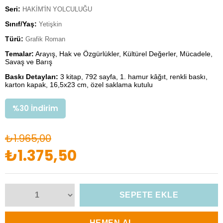
Seri:
HAKİM'İN YOLCULUĞU
Sınıf/Yaş:
Yetişkin
Türü:
Grafik Roman
Temalar:
Arayış, Hak ve Özgürlükler, Kültürel Değerler, Mücadele,
Savaş ve Barış
Baskı Detayları:
3 kitap, 792 sayfa, 1. hamur kâğıt, renkli baskı,
karton kapak, 16,5x23 cm, özel saklama kutulu
%
30
İndirim
₺1.965,00
₺1.375,50